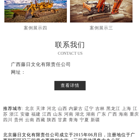
案例展示四
案例展示三
联系我们
CONTACT US
广西藤日文化有限责任公司
网址：
查看详情
推荐城市:
北京
天津
河北
山西
内蒙古
辽宁
吉林
黑龙江
上海
江
苏
浙江
安徽
福建
江西
山东
河南
湖北
湖南
广东
广西
海南
重庆
四川
贵州
云南
西藏
陕西
甘肃
青海
宁夏
新疆
北京藤日文化有限责任公司成立于2015年06月日，注册地位于广