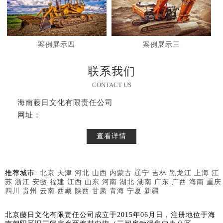
案例展示四
案例展示三
联系我们
CONTACT US
海南藤日文化有限责任公司
网址：
查看详情
推荐城市:
北京
天津
河北
山西
内蒙古
辽宁
吉林
黑龙江
上海
江
苏
浙江
安徽
福建
江西
山东
河南
湖北
湖南
广东
广西
海南
重庆
四川
贵州
云南
西藏
陕西
甘肃
青海
宁夏
新疆
北京藤日文化有限责任公司成立于2015年06月日，注册地位于海