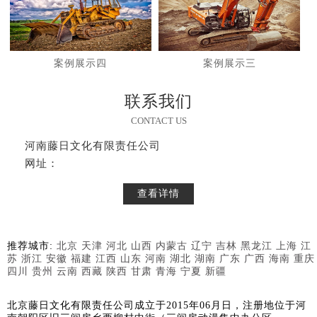
案例展示四
案例展示三
联系我们
CONTACT US
河南藤日文化有限责任公司
网址：
查看详情
推荐城市:
北京
天津
河北
山西
内蒙古
辽宁
吉林
黑龙江
上海
江
苏
浙江
安徽
福建
江西
山东
河南
湖北
湖南
广东
广西
海南
重庆
四川
贵州
云南
西藏
陕西
甘肃
青海
宁夏
新疆
北京藤日文化有限责任公司成立于2015年06月日，注册地位于河