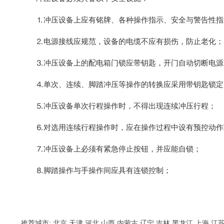
⒈冲压设备上应有铭牌、各种操作指示、安全与警告性指
⒉电源接线应规范，设备的电缆不应有损伤，防止老化；
⒊冲压设备上的配电箱门锁应带钥匙，开门自动切断电源
⒋单次、连续、脚踏冲压等操作的转换应采用带钥匙锁定
⒌冲压设备单次行程操作时，不得出现连续冲压行程；
⒍对选用连续行程操作时，应在操作过程中设有预控动作
⒎冲压设备上必须有紧急停止按钮，并应能自锁；
⒏脚踏操作与手操作间应具有连锁控制；
推荐城市:
北京
天津
河北
山西
内蒙古
辽宁
吉林
黑龙江
上海
江