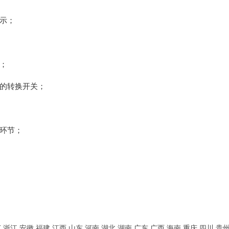
示；
；
的转换开关；
环节；
苏
浙江
安徽
福建
江西
山东
河南
湖北
湖南
广东
广西
海南
重庆
四川
贵