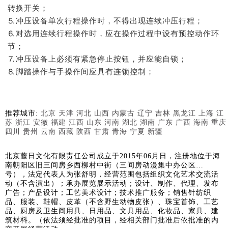
转换开关；
⒌冲压设备单次行程操作时，不得出现连续冲压行程；
⒍对选用连续行程操作时，应在操作过程中设有预控动作环
节；
⒎冲压设备上必须有紧急停止按钮，并应能自锁；
⒏脚踏操作与手操作间应具有连锁控制；
推荐城市:
北京
天津
河北
山西
内蒙古
辽宁
吉林
黑龙江
上海
江
苏
浙江
安徽
福建
江西
山东
河南
湖北
湖南
广东
广西
海南
重庆
四川
贵州
云南
西藏
陕西
甘肃
青海
宁夏
新疆
北京藤日文化有限责任公司成立于2015年06月日，注册地位于海
南朝阳区旧三间房乡西柳村中街（三间房动漫集中办公区…
号），法定代表人为张舒明，经营范围包括组织文化艺术交流活
动（不含演出）；承办展览展示活动；设计、制作、代理、发布
广告；产品设计；工艺美术设计；技术推广服务；销售针纺织
品、服装、鞋帽、皮革（不含野生动物皮张）、珠宝首饰、工艺
品、厨房及卫生间用具、日用品、文具用品、化妆品、家具、建
筑材料。（依法须经批准的项目，经相关部门批准后依批准的内